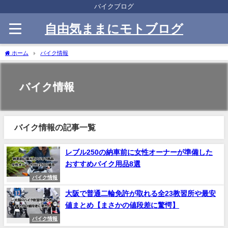
バイクブログ
自由気ままにモトブログ
ホーム
バイク情報
バイク情報
バイク情報の記事一覧
レブル250の納車前に女性オーナーが準備した
おすすめバイク用品8選
バイク情報
大阪で普通二輪免許が取れる全23教習所や最安
値まとめ【まさかの値段差に驚愕】
バイク情報